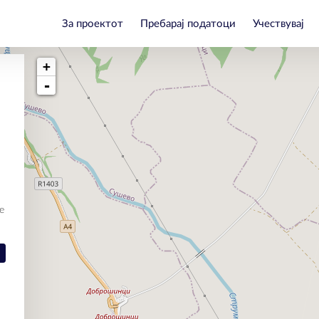
За проектот
Пребарај податоци
Учествувај
+
-
е