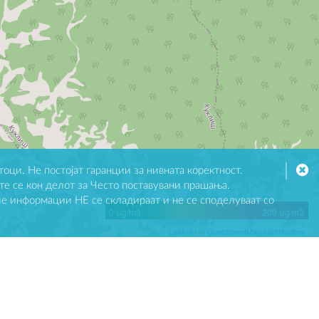
оци. Не постојат гаранции за нивната коректност.
те се кон делот за Често поставувани прашања.
ие информации НЕ се складираат и не се споделуваат со
0 μg/m3
200 μg/m3
Leaflet
| ©
OpenStreetMap contributors