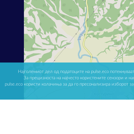
Најголемиот дел од податоците на pulse.eco потекнуваат
За прецизноста на најчесто користените сензори и н
pulse.eco користи колачиња за да го пресонализира изборот з