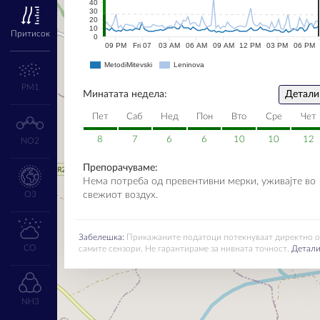
40
30
20
10
Притисок
0
09 PM
Fri 07
03 AM
06 AM
09 AM
12 PM
03 PM
06 PM
MetodiMitevski
Leninova
PM1
Минатата недела:
Детали
Пет
Саб
Нед
Пон
Вто
Сре
Чет
8
7
6
6
10
10
12
NO2
Препорачуваме:
Нема потреба од превентивни мерки, уживајте во
O3
свежиот воздух.
Забелешка:
Прикажаните податоци потекнуваат директно 
CO
самите сензори. Не гарантираме за нивната точност.
Детал
NH3