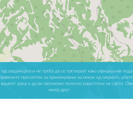
 од заедницата и не треба да се третираат како официјални подат
аправените пресметки за прикажување на некои од мерките, упате
а вашиот уред и да ви овозможи полесно користење на сајтот. Ов
никој друг.
Водач на заедница