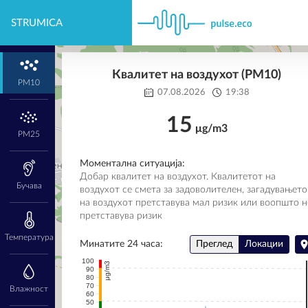
STRUMICA
Квалитет на воздухот (PM10)
PM10
07.08.2026
19:38
15
μg/m3
PM25
Моментална ситуација:
Добар квалитет на воздухот. Квалитетот на
Бучава
воздухот се смета за задоволителен, загадувањето
на воздухот претставува мал ризик или воопшто н
претставува ризик
Температура
Минатите 24 часа:
Преглед
Локации
100
μg/m3
90
80
70
Влажност
60
50